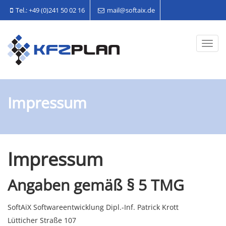
Tel.: +49 (0)241 50 02 16
mail@softaix.de
Toggl
navig
Impressum
Impressum
Angaben gemäß § 5 TMG
SoftAiX Softwareentwicklung Dipl.-Inf. Patrick Krott
Lütticher Straße 107